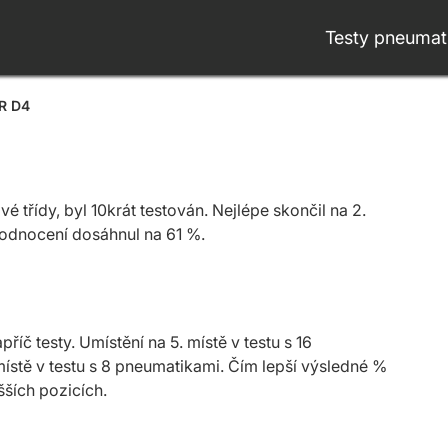
Testy pneumat
R D4
třídy, byl 10krát testován. Nejlépe skončil na 2.
hodnocení dosáhnul na 61 %.
č testy. Umístění na 5. místě v testu s 16
ístě v testu s 8 pneumatikami. Čím lepší výsledné %
šších pozicích.