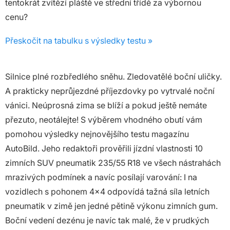
tentokrát zvítězí pláště ve střední třídě za výbornou
cenu?
Přeskočit na tabulku s výsledky testu »
Silnice plné rozbředlého sněhu. Zledovatělé boční uličky.
A prakticky neprůjezdné příjezdovky po vytrvalé noční
vánici. Neúprosná zima se blíží a pokud ještě nemáte
přezuto, neotálejte! S výběrem vhodného obutí vám
pomohou výsledky nejnovějšího testu magazínu
AutoBild. Jeho redaktoři prověřili jízdní vlastnosti 10
zimních SUV pneumatik 235/55 R18 ve všech nástrahách
mrazivých podmínek a navíc posílají varování: I na
vozidlech s pohonem 4×4 odpovídá tažná síla letních
pneumatik v zimě jen jedné pětině výkonu zimních gum.
Boční vedení dezénu je navíc tak malé, že v prudkých