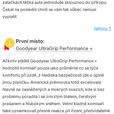
zatáčkách těžká auta jednoduše sklouznou do příkopu.
Čekat na poslední chvíli se vám tak vůbec nemusí
vyplatit.
nahoru ↑
První místo:
Goodyear UltraGrip Performance +
Ačkoliv pláště Goodyear UltraGrip Performance +
hodnotili komisaři pouze jako průměrné co se týče
komfortu při jízdě, z hlediska bezpečnosti jde o úplně
jinou písničku. Americká prémiovka totiž excelovala
hlavně na zasněžených a mokrých svazích, kde si bez
problému poradila i se zmrzlým blátem, čerstvým
prašanem a hlubokým sněhem. Velmi kladně komisaři
také oznámkovali přesné reakce při řízení, předvídatelné