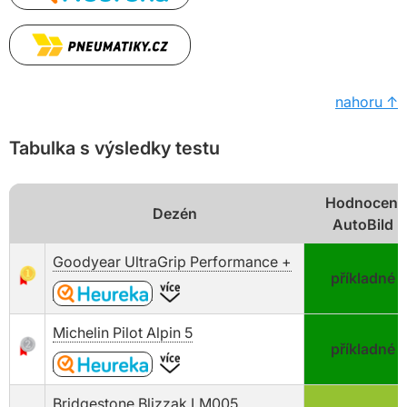
nahoru ↑
Tabulka s výsledky testu
Hodnocení
Dezén
AutoBild
Goodyear UltraGrip Performance +
příkladné
Michelin Pilot Alpin 5
příkladné
Bridgestone Blizzak LM005