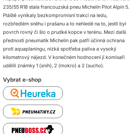
235/55 R18 stala francouzská pneu Michelin Pilot Alpin 5.
Pláště vynikaly bezkompromisní trakcí na ledu,
rozbředlém sněhu i prašanu a to nehledě na to, jestli byl
povrch rovný či šlo o prudké kopce v terénu. Mezi další
přednosti pneumatik Michelin pak patří účinná ochrana
proti aquaplaningu, nízká spotřeba paliva a vysoký
kilometrový nájezd. V konečném hodnocení ji komisaři
udělili známky 1 (sníh), 2 (mokro) a 2 (sucho).
Vybrat e-shop