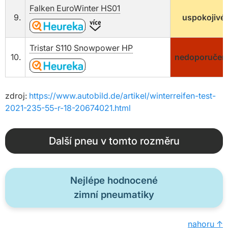
Falken EuroWinter HS01
9.
uspokojivé
Tristar S110 Snowpower HP
10.
nedoporučen
zdroj:
https://www.autobild.de/artikel/winterreifen-test-
2021-235-55-r-18-20674021.html
Další pneu v tomto rozměru
Nejlépe hodnocené
zimní pneumatiky
nahoru ↑