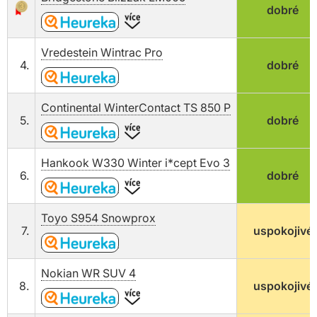
dobré
Vredestein Wintrac Pro
4.
dobré
Continental WinterContact TS 850 P
5.
dobré
Hankook W330 Winter i*cept Evo 3
6.
dobré
Toyo S954 Snowprox
7.
uspokojivé
Nokian WR SUV 4
8.
uspokojivé