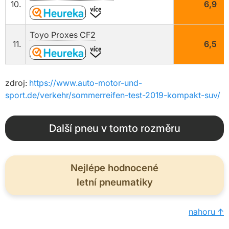
10.
6,9
Toyo Proxes CF2
11.
6,5
zdroj:
https://www.auto-motor-und-
sport.de/verkehr/sommerreifen-test-2019-kompakt-suv/
Další pneu v tomto rozměru
Nejlépe hodnocené
letní pneumatiky
nahoru ↑