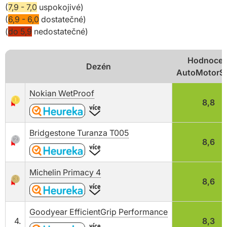
(
7,9 - 7,0
uspokojivé)
(
6,9 - 6,0
dostatečné)
(
do 5,9
nedostatečné)
Hodnocen
Dezén
AutoMotorSp
Nokian WetProof
8,8
Bridgestone Turanza T005
8,6
Michelin Primacy 4
8,6
Goodyear EfficientGrip Performance
4.
8,3