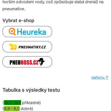
horším odvodem vody, což způsobuje slabá drenáž na
pneumatice.
Vybrat e-shop
nahoru ↑
Tabulka s výsledky testu
(
10,0 - 9,0
příkladné)
(
8,9 - 8,0
dobré)