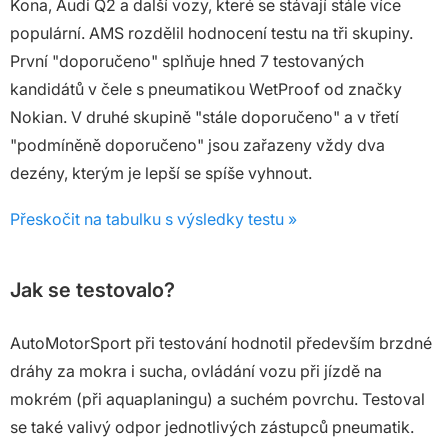
Kona, Audi Q2 a další vozy, které se stávají stále více
populární. AMS rozdělil hodnocení testu na tři skupiny.
První "doporučeno" splňuje hned 7 testovaných
kandidátů v čele s pneumatikou WetProof od značky
Nokian. V druhé skupině "stále doporučeno" a v třetí
"podmíněně doporučeno" jsou zařazeny vždy dva
dezény, kterým je lepší se spíše vyhnout.
Přeskočit na tabulku s výsledky testu »
Jak se testovalo?
AutoMotorSport při testování hodnotil především brzdné
dráhy za mokra i sucha, ovládání vozu při jízdě na
mokrém (při aquaplaningu) a suchém povrchu. Testoval
se také valivý odpor jednotlivých zástupců pneumatik.