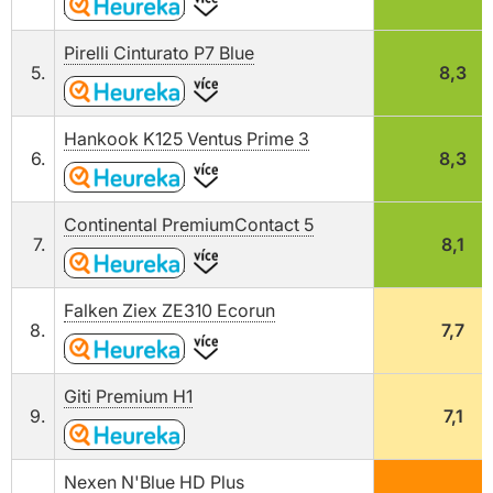
Pirelli Cinturato P7 Blue
5.
8,3
Hankook K125 Ventus Prime 3
6.
8,3
Continental PremiumContact 5
7.
8,1
Falken Ziex ZE310 Ecorun
8.
7,7
Giti Premium H1
9.
7,1
Nexen N'Blue HD Plus