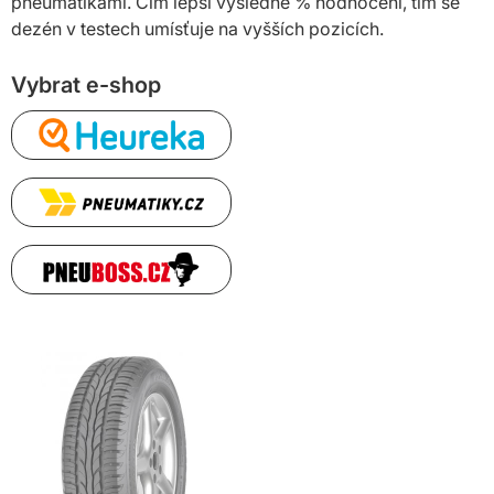
pneumatikami. Čím lepší výsledné % hodnocení, tím se
dezén v testech umísťuje na vyšších pozicích.
Vybrat e-shop