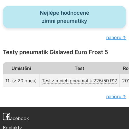
Nejlépe hodnocené
zimní pneumatiky
nahoru ↑
Testy pneumatik Gislaved Euro Frost 5
Umístění
Test
Ro
11.
(z 20 pneu)
Test zimních pneumatik 225/50 R17
20
nahoru ↑
acebook
Kontakty