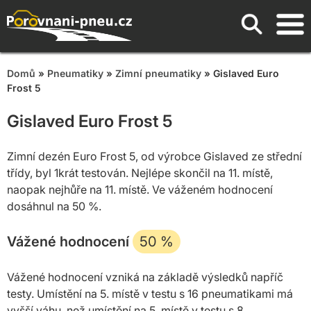
Domů
»
Pneumatiky
»
Zimní pneumatiky
» Gislaved Euro
Frost 5
Gislaved Euro Frost 5
Zimní dezén Euro Frost 5, od výrobce Gislaved ze střední
třídy, byl 1krát testován. Nejlépe skončil na 11. místě,
naopak nejhůře na 11. místě. Ve váženém hodnocení
dosáhnul na 50 %.
Vážené hodnocení
50
%
Vážené hodnocení vzniká na základě výsledků napříč
testy. Umístění na 5. místě v testu s 16 pneumatikami má
vyšší váhu, než umístění na 5. místě v testu s 8