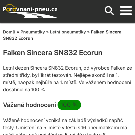
Domů
»
Pneumatiky
»
Letní pneumatiky
» Falken Sincera
SN832 Ecorun
Falken Sincera SN832 Ecorun
Letní dezén Sincera SN832 Ecorun, od výrobce Falken ze
střední třídy, byl 1krát testován. Nejlépe skončil na 1.
místě, naopak nejhůře na 1. místě. Ve váženém hodnocení
dosáhnul na 100 %.
Vážené hodnocení
100
%
Vážené hodnocení vzniká na základě výsledků napříč
testy. Umístění na 5. místě v testu s 16 pneumatikami má
vyšší váhu, než umístění na 5. místě v testu s 8